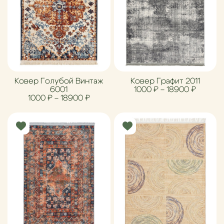
Ковер Голубой Винтаж
Ковер Графит 2011
Диапазо
6001
1000
₽
–
18900
₽
Диапазон цен: 1000 ₽ – 18900 ₽
1000
₽
–
18900
₽