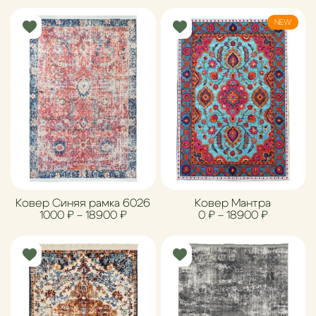
NEW
Ковер Синяя рамка 6026
Ковер Мантра
Диапазон цен: 1000 ₽ – 18900 ₽
Диапазон
1000
₽
–
18900
₽
0
₽
–
18900
₽