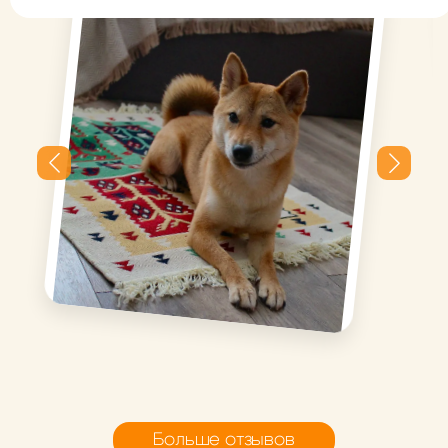
Плотный, красивая
расцветка, можно стирать,
уже подружился с роботом
пылесосом и Никой))
Миниковрик Березки
Миниковрик Березки
Больше отзывов