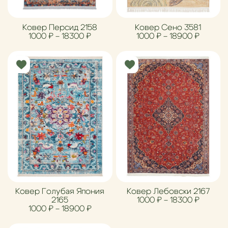
Ковер Персид 2158
Ковер Сено 3581
Диапазон цен: 1000 ₽ – 18300 ₽
Диапазо
1000
₽
–
18300
₽
1000
₽
–
18900
₽
Ковер Голубая Япония
Ковер Лебовски 2167
Диапазо
2165
1000
₽
–
18300
₽
Диапазон цен: 1000 ₽ – 18900 ₽
1000
₽
–
18900
₽