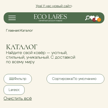
Внимание: увеличены сроки изготовления ковров до 30
рабочих дней. Пожалуйста, учитывайте это при заказе.
0
0
Главная
Каталог
КАТАЛОГ
Найдите свой ковёр — уютный,
стильный, уникальный. С доставкой
по всему миру
Фильтр
Сортировка:
По умолчанию
Lares
Очистить всё