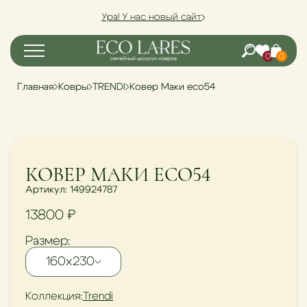
Ура! У нас новый сайт
0
0
Главная
Ковры
TRENDI
Ковер Маки eco54
КОВЕР МАКИ ECO54
Артикул: 149924787
13800 ₽
Размер:
160х230
Коллекция:
Trendi