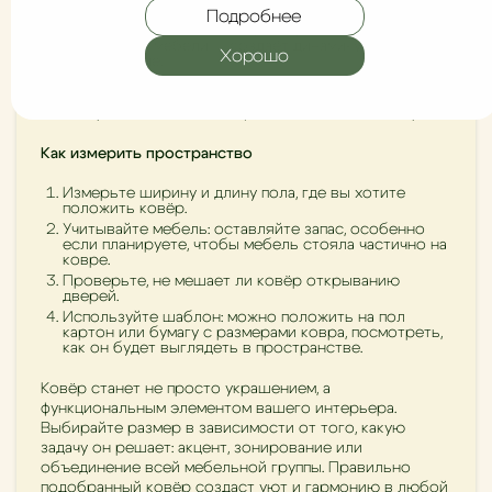
Несколько ковриков в одной комнате: например,
Подробнее
один большой в зоне отдыха, два-три маленьких по
краям или у мебели — создаёт динамику,
Хорошо
зонирование.
Контраст или совпадение цветов: ковры с ярким
рисунком могут стать центром композиции; более
нейтральные модели — фон для мебели и декора.
Как измерить пространство
Измерьте ширину и длину пола, где вы хотите
положить ковёр.
Учитывайте мебель: оставляйте запас, особенно
если планируете, чтобы мебель стояла частично на
ковре.
Проверьте, не мешает ли ковёр открыванию
дверей.
Используйте шаблон: можно положить на пол
картон или бумагу с размерами ковра, посмотреть,
как он будет выглядеть в пространстве.
Ковёр станет не просто украшением, а
функциональным элементом вашего интерьера.
Выбирайте размер в зависимости от того, какую
задачу он решает: акцент, зонирование или
объединение всей мебельной группы. Правильно
подобранный ковёр создаст уют и гармонию в любой