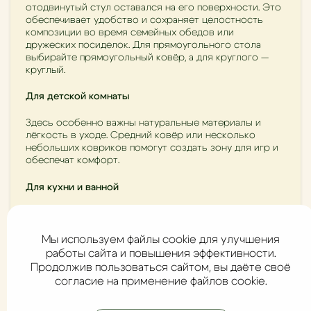
отодвинутый стул оставался на его поверхности. Это
обеспечивает удобство и сохраняет целостность
композиции во время семейных обедов или
дружеских посиделок. Для прямоугольного стола
выбирайте прямоугольный ковёр, а для круглого —
круглый.
Для детской комнаты
Здесь особенно важны натуральные материалы и
лёгкость в уходе. Средний ковёр или несколько
небольших ковриков помогут создать зону для игр и
обеспечат комфорт.
Для кухни и ванной
Компактные коврики или дорожки идеально подходят
перед раковиной или рабочей зоной.
Мы используем файлы cookie для улучшения
работы сайта и повышения эффективности.
Примеры сочетаний:
Продолжив пользоваться сайтом, вы даёте своё
Мини-коврик + большой ковер: в спальне можно
согласие на применение файлов cookie.
использовать прикроватные коврики +
центральный крупный ковёр под кроватью,
который выходит за её края.