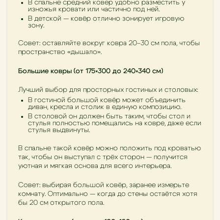
В спальне средний ковер удобно разместить у
изножья кровати или частично под ней.
В детской — ковёр отлично зонирует игровую
зону.
Совет: оставляйте вокруг ковра 20–30 см пола, чтобы
пространство «дышало».
Большие ковры (от 175×300 до 240×340 см)
Лучший выбор для просторных гостиных и столовых:
В гостиной большой ковёр может объединить
диван, кресла и столик в единую композицию.
В столовой он должен быть таким, чтобы стол и
стулья полностью помещались на ковре, даже если
стулья выдвинуты.
В спальне такой ковёр можно положить под кроватью
так, чтобы он выступал с трёх сторон — получится
уютная и мягкая основа для всего интерьера.
Совет: выбирая большой ковёр, заранее измерьте
комнату. Оптимально — когда до стены остаётся хотя
бы 20 см открытого пола.