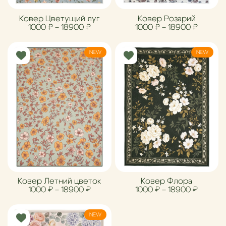
Ковер Цветущий луг
Ковер Розарий
Диапазон цен: 1000 ₽ – 18900 ₽
Диапазо
1000
₽
–
18900
₽
1000
₽
–
18900
₽
NEW
NEW
Ковер Летний цветок
Ковер Флора
Диапазон цен: 1000 ₽ – 18900 ₽
Диапазо
1000
₽
–
18900
₽
1000
₽
–
18900
₽
NEW