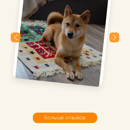
Плотный, красивая
расцветка, можно стирать,
уже подружился с роботом
пылесосом и Никой))
Миниковрик Березки
Миниковрик Березки
Больше отзывов