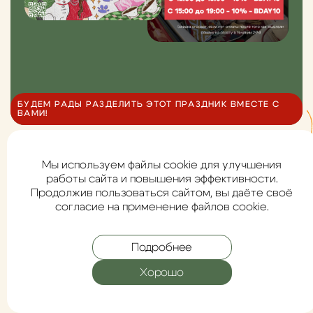
БУДЕМ РАДЫ РАЗДЕЛИТЬ ЭТОТ ПРАЗДНИК ВМЕСТЕ С
ВАМИ!
Мы используем файлы cookie для улучшения
СЧАСТЛИВЫЕ ПОКУПАТЕЛИ
работы сайта и повышения эффективности.
Продолжив пользоваться сайтом, вы даёте своё
И ИХ МИЛЫЕ ПИТОМЦЫ
согласие на применение файлов cookie.
Подробнее
Хорошо