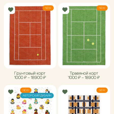
NEW
NEW
Грунтовый корт
Травяной корт
Диапазон цен: 1000 ₽ – 18900 ₽
Диапазо
1000
₽
–
18900
₽
1000
₽
–
18900
₽
NEW
NEW
АВТОРСКИЙ ДИЗАЙН