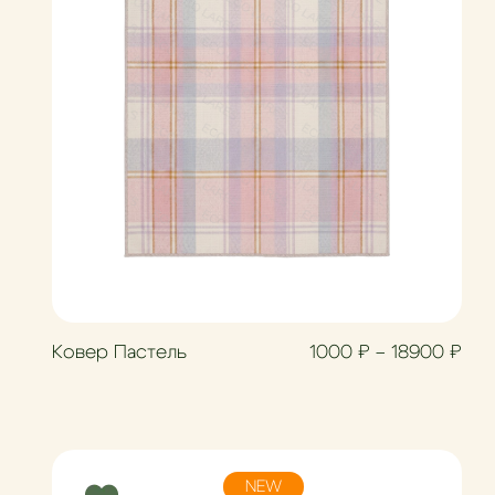
азон цен: 1500 ₽ – 20700 ₽
Диа
Ковер Пастель
1000
₽
–
18900
₽
NEW