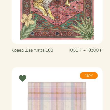
азон цен: 1000 ₽ – 18900 ₽
Диа
Ковер Два тигра 288
1000
₽
–
18300
₽
NEW