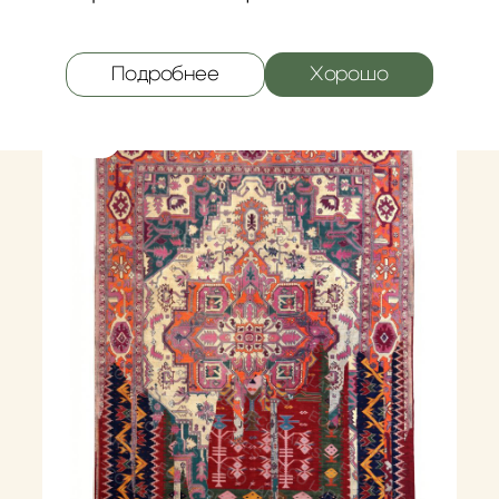
зон цен: 1000 ₽ – 18900 ₽
Диап
Ковер Фуксия
0
₽
–
18900
₽
Подробнее
Хорошо