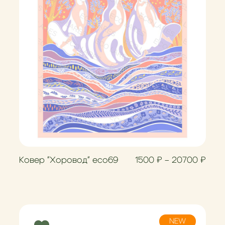
Диап
Ковер "Хоровод" eco69
1500
₽
–
20700
₽
NEW