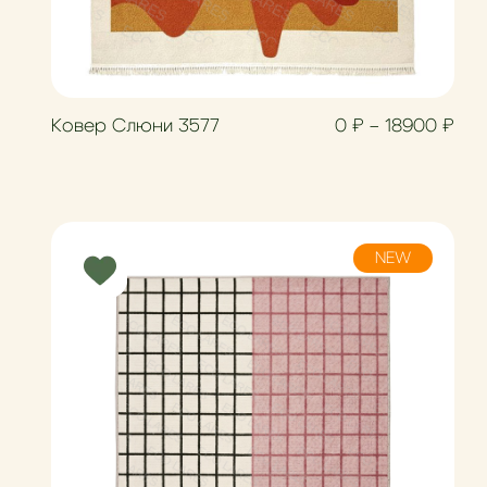
азон цен: 1500 ₽ – 20700 ₽
Диа
Ковер Слюни 3577
0
₽
–
18900
₽
NEW