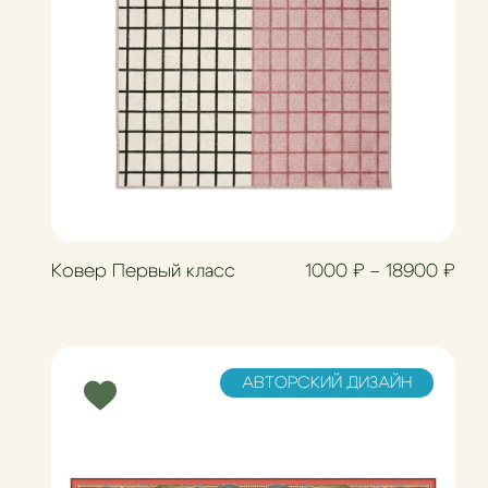
азон цен: 1000 ₽ – 18900 ₽
Диа
Ковер Первый класс
1000
₽
–
18900
₽
АВТОРСКИЙ ДИЗАЙН