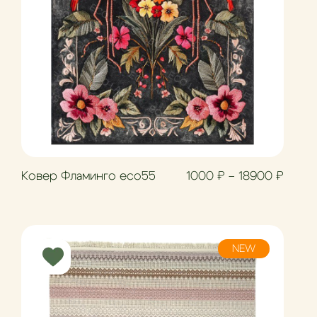
Диапа
Ковер Фламинго eco55
1000
₽
–
18900
₽
NEW