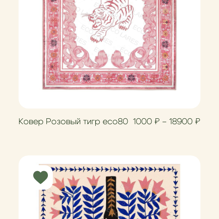
зон цен: 1000 ₽ – 18900 ₽
Диап
Ковер Розовый тигр eco80
1000
₽
–
18900
₽