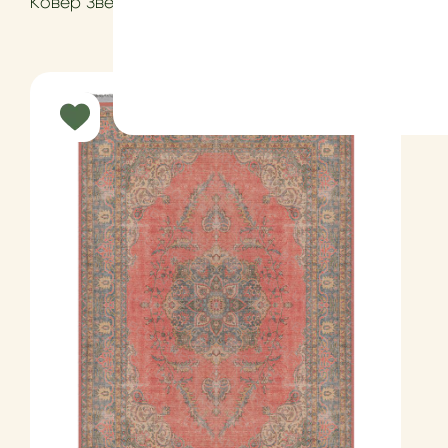
Диапа
Ковер Звенья
1000
₽
–
18900
₽