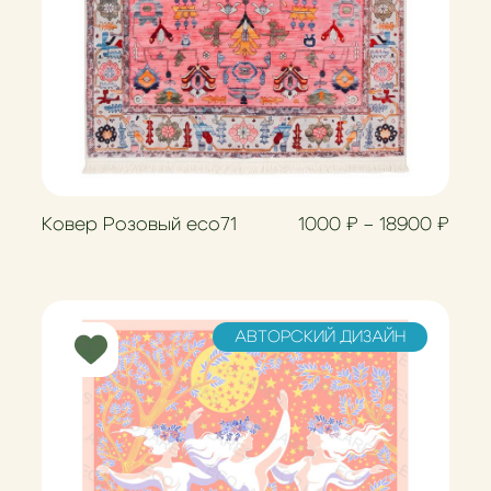
зон цен: 1000 ₽ – 18900 ₽
Диап
Ковер Розовый eco71
1000
₽
–
18900
₽
АВТОРСКИЙ ДИЗАЙН