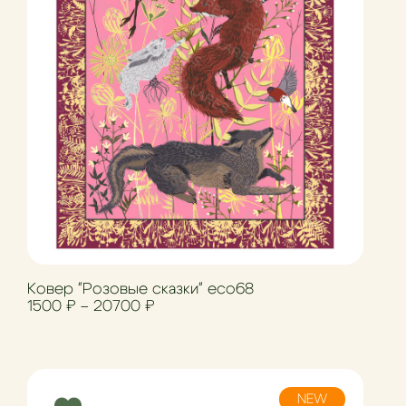
Ковер "Розовые сказки" eco68
Диапазон цен: 1500 ₽ – 20700 ₽
1500
₽
–
20700
₽
NEW