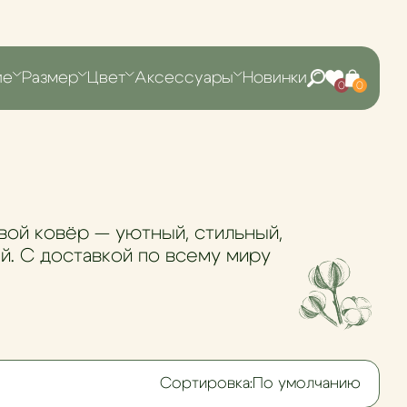
ие
Размер
Цвет
Аксессуары
Новинки
0
0
вой ковёр — уютный, стильный,
й. С доставкой по всему миру
Сортировка:
По умолчанию