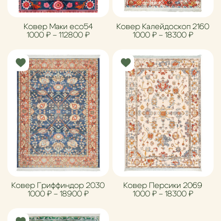
Ковер Маки eco54
Ковер Калейдоскоп 2160
Диапазон цен: 1000 ₽ – 112800 ₽
Диапазо
1000
₽
–
112800
₽
1000
₽
–
18300
₽
Ковер Гриффиндор 2030
Ковер Персики 2069
Диапазон цен: 1000 ₽ – 18900 ₽
Диапазо
1000
₽
–
18900
₽
1000
₽
–
18300
₽