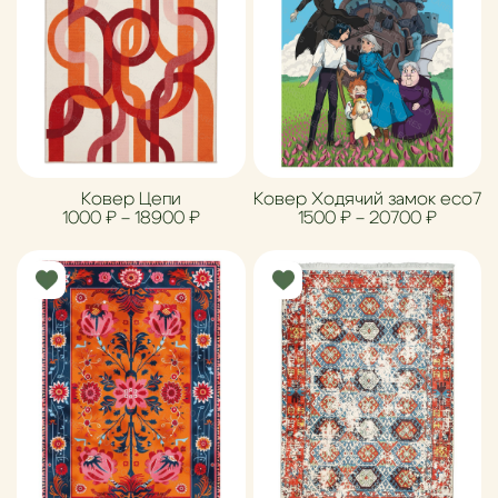
Ковер Цепи
Ковер Ходячий замок eco7
Диапазон цен: 1000 ₽ – 18900 ₽
Диапазо
1000
₽
–
18900
₽
1500
₽
–
20700
₽