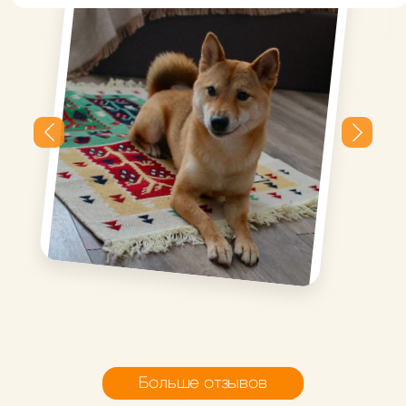
Плотный, красивая
расцветка, можно стирать,
уже подружился с роботом
пылесосом и Никой))
Миниковрик Березки
Миниковрик Березки
Больше отзывов