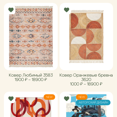
Ковер Любимый 3583
Ковер Оранжевые бревна
Диапазон цен: 1900 ₽ – 18900 ₽
1900
₽
–
18900
₽
3620
Диапазо
1000
₽
–
18900
₽
NEW
NEW
АВТОРСКИЙ ДИЗАЙН