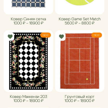
Ковер Синяя сетка
Ковер Game Set Match
Диапазон цен: 1000 ₽ – 18900 ₽
Диапазо
1000
₽
–
18900
₽
5600
₽
–
8800
₽
NEW
NEW
Ковер Маккензи 203
Грунтовый корт
Диапазон цен: 1000 ₽ – 18900 ₽
Диапазо
1000
₽
–
18900
₽
1000
₽
–
18900
₽