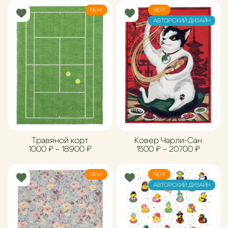
NEW
NEW
АВТОРСКИЙ ДИЗАЙН
Травяной корт
Ковер Чарли-Сан
Диапазон цен: 1000 ₽ – 18900 ₽
Диапазо
1000
₽
–
18900
₽
1500
₽
–
20700
₽
NEW
NEW
АВТОРСКИЙ ДИЗАЙН