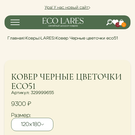
Ура! У нас новый сайт
0
0
Главная
Ковры
LARES
Ковер Черные цветочки eco51
КОВЕР ЧЕРНЫЕ ЦВЕТОЧКИ
ECO51
Артикул: 329999655
9300
₽
Размер:
120х180