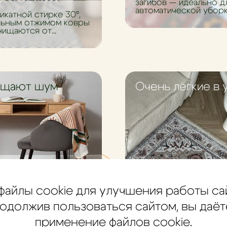
загибов — идеально д
автоматической уборк
икатной стирке 30°,
льным отжимом ковры
чищаются от
ений.
ощают шум
Очень лёгкие в 
Не требуют специаль
файлы cookie для улучшения работы са
средств для чистки, 
достаточно пропылес
 акустический
одолжив пользоваться сайтом, вы даёт
 в помещении,
ют эхо и гулкость
применение файлов cookie.