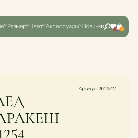
ие
Размер
Цвет
Аксессуары
Новинки
0
0
Артикул: 261254М
ЛЕД
АРАКЕШ
1254