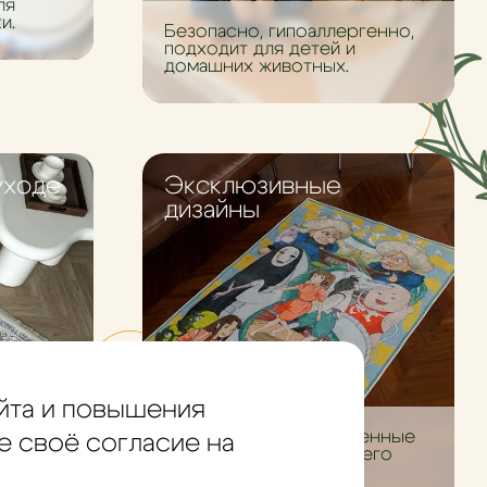
ля
и.
Безопасно, гипоаллергенно,
подходит для детей и
домашних животных.
уходе
Эксклюзивные
дизайны
ных
йта и повышения
ковёр
осить.
Уникальные и ограниченные
е своё согласие на
серии ковров для вашего
дома.