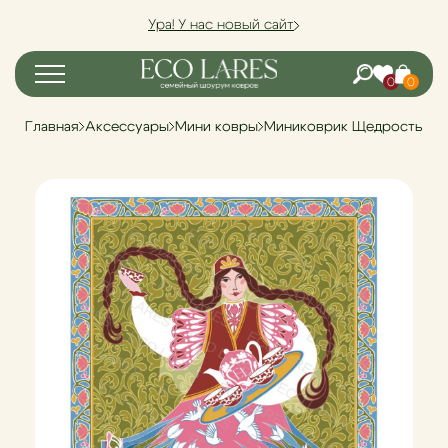
Ура! У нас новый сайт
0
0
Главная
Аксессуары
Мини ковры
Миниковрик Щедрость Се