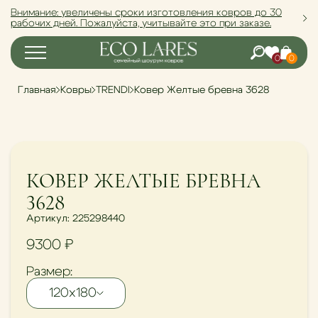
Внимание: увеличены сроки изготовления ковров до 30
рабочих дней. Пожалуйста, учитывайте это при заказе.
0
0
Главная
Ковры
TRENDI
Ковер Желтые бревна 3628
КОВЕР ЖЕЛТЫЕ БРЕВНА
3628
Артикул: 225298440
9300
₽
Размер:
120х180