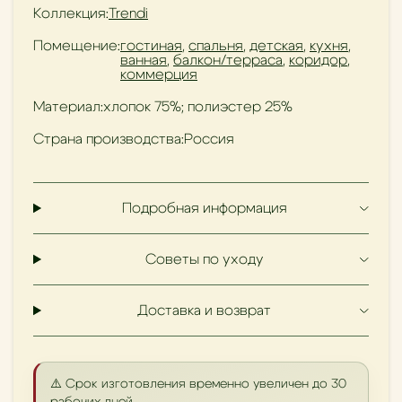
Коллекция:
Trendi
Помещение:
гостиная
,
спальня
,
детская
,
кухня
,
ванная
,
балкон/терраса
,
коридор
,
коммерция
Материал:
хлопок 75%; полиэстер 25%
Страна производства:
Россия
Подробная информация
Советы по уходу
Доставка и возврат
⚠️ Срок изготовления временно увеличен до 30