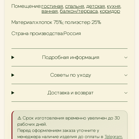
Помещение:
гостиная
,
спальня
,
детская
,
кухня
,
ванная
,
балкон/терраса
,
коридор
Материал:
хлопок 75%; полиэстер 25%
Страна производства:
Россия
Подробная информация
Советы по уходу
Доставка и возврат
⚠️ Срок изготовления временно увеличен до 30
рабочих дней.
Перед оформлением заказа уточните у
менеджера наличие изделия до оплаты в
Telegram
,