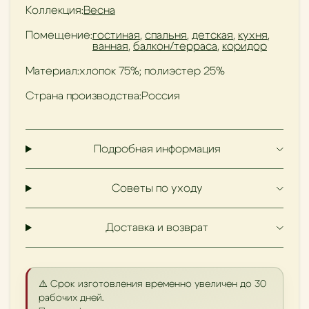
Коллекция:
Весна
Помещение:
гостиная
,
спальня
,
детская
,
кухня
,
ванная
,
балкон/терраса
,
коридор
Материал:
хлопок 75%; полиэстер 25%
Страна производства:
Россия
Подробная информация
Советы по уходу
Доставка и возврат
⚠️ Срок изготовления временно увеличен до 30
рабочих дней.