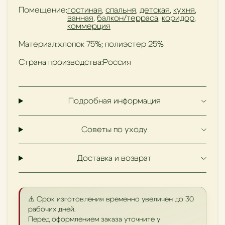
Помещение:
гостиная
,
спальня
,
детская
,
кухня
,
ванная
,
балкон/терраса
,
коридор
,
коммерция
Материал:
хлопок 75%; полиэстер 25%
Страна производства:
Россия
Подробная информация
Советы по уходу
Доставка и возврат
⚠️ Срок изготовления временно увеличен до 30
рабочих дней.
Перед оформлением заказа уточните у