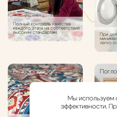
Полный контроль качества
каждого этапа на соответствие
высоким стандартам.
При дел
минима
легко о
загрязн
Безворсовые
Погл
Мы используем 
эффективности. Пр