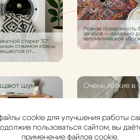
Ровная поверхность 
загибов — идеально д
автоматической уборк
икатной стирке 30°,
льным отжимом ковры
чищаются от
ений.
ощают шум
Очень лёгкие в 
файлы cookie для улучшения работы са
одолжив пользоваться сайтом, вы даёт
применение файлов cookie.