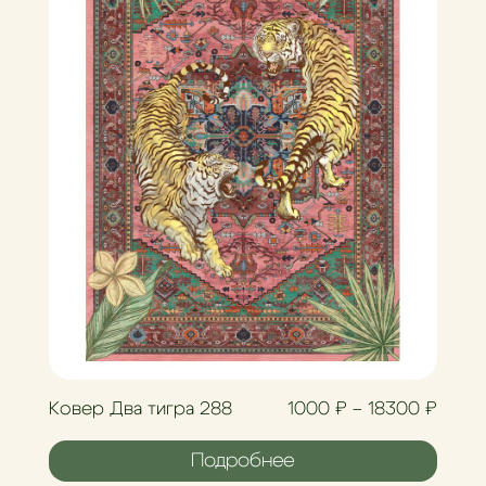
иапазон цен: 1000 ₽ – 18300 ₽
Диапа
Ковер Два тигра 288
1000
₽
–
18300
₽
Подробнее