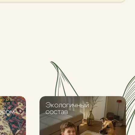
Экологичный
осом
состав