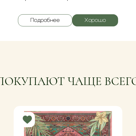
Не требуют специаль
средств для чистки, 
достаточно пропылес
 акустический
Подробнее
Хорошо
 в помещении,
ют эхо и гулкость
ПОКУПАЮТ ЧАЩЕ ВСЕГ