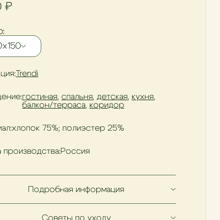
0
₽
:
0х150
ция:
Trendi
ение:
гостиная
,
спальня
,
детская
,
кухня
,
балкон/терраса
,
коридор
ал:
хлопок 75%; полиэстер 25%
 производства:
Россия
Подробная информация
Советы по уходу