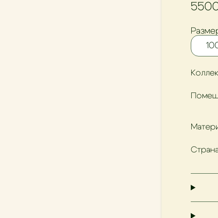
550
Размер
10
Коллек
Помещ
Матери
Страна