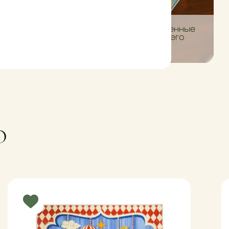
ных
ковёр
осить.
Уникальные и ограниченные
серии ковров для вашего
дома.
О