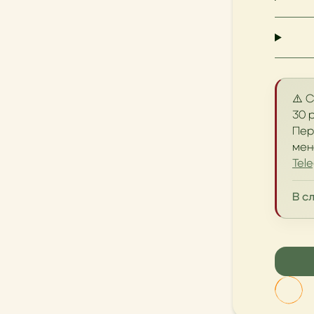
⚠️ 
30 
Пер
мен
Tel
В с