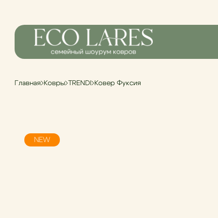
Главная
Ковры
TRENDI
Ковер Фуксия
NEW