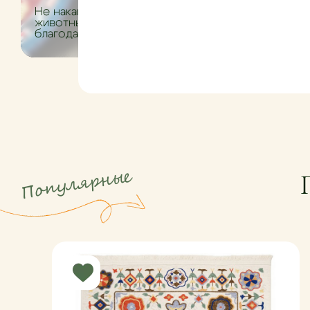
Не накапливают пыль, шерсть
животных и аллергены
благодаря плотной гладкой
Создают
поверхности.
комфорт
уменьша
пола.
Популярные