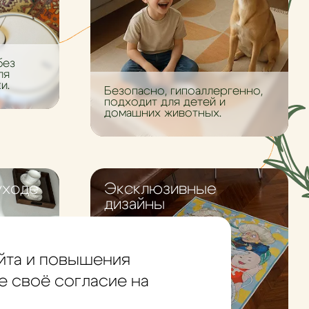
без
ля
и.
Безопасно, гипоаллергенно,
подходит для детей и
домашних животных.
уходе
Эксклюзивные
дизайны
йта и повышения
е своё согласие на