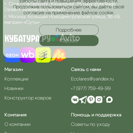
работы сайта и повышения эффективности.
г. Санкт-Петербург, Казанская, 35, шоу-рум Rugs
Продолжив пользоваться сайтом, вы даёте своё
Dealers (Временно закрыт)
согласие на применение файлов cookie.
г. Москва, Большая Новодмитровская улица, 36 с9,
магазин «Суть»
Подробнее
Хорошо
Магазин
Связь с нами
Коллекции
Ecolares@yandex.ru
Новинки
+7 (977) 759-49-99
Конструктор ковров
*
Компания
Помощь и поддержка
О компании
Советы по уходу