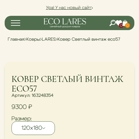
Ура! У нас новый сайт
0
0
Главная
Ковры
LARES
Ковер Светлый винтаж eco57
КОВЕР СВЕТЛЫЙ ВИНТАЖ
ECO57
Артикул: 163248354
9300
₽
Размер:
120х180